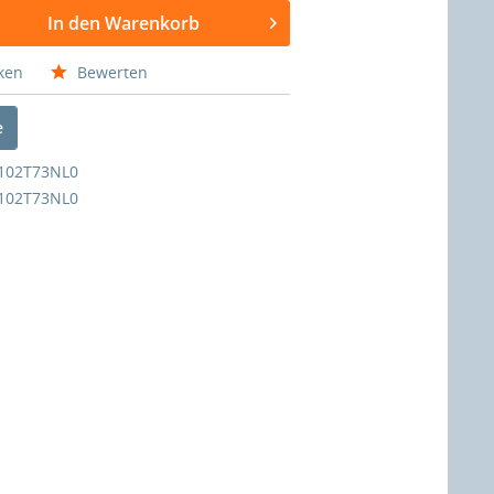
In den Warenkorb
ken
Bewerten
e
102T73NL0
102T73NL0