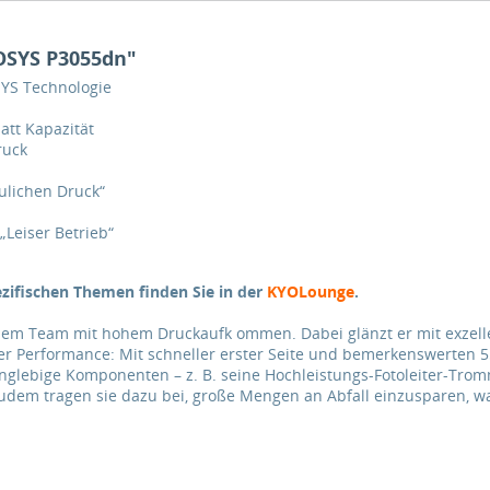
OSYS P3055dn"
YS Technologie
att Kapazität
ruck
ulichen Druck“
Leiser Betrieb“
zifischen Themen finden Sie in der
KYOLounge
.
dem Team mit hohem Druckaufk ommen. Dabei glänzt er mit exz
ter Performance: Mit schneller erster Seite und bemerkenswerten 5
lebige Komponenten – z. B. seine Hochleistungs-Fotoleiter-Tromme
 Zudem tragen sie dazu bei, große Mengen an Abfall einzusparen, w