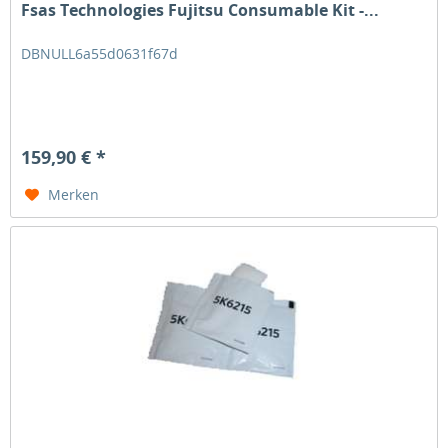
Fsas Technologies Fujitsu Consumable Kit -...
DBNULL6a55d0631f67d
159,90 € *
Merken