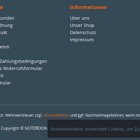
ce
Informationen
nkunden
Über uns
rdnung
Unser Shop
dukt
Datenschutz
Impressum
ramm
 Zahlungsbedingungen
es Widerrufsformular
ht
mular
etzl. Mehrwertsteuer zzgl.
Versandkosten
und ggf. Nachnahmegebühren, wenn nic
Copyright © NOTEBOOKsektor - SAMbase GmbH - Alle Rechte vorbehalten
Notebooksektor verwendet Cookies, um Zug