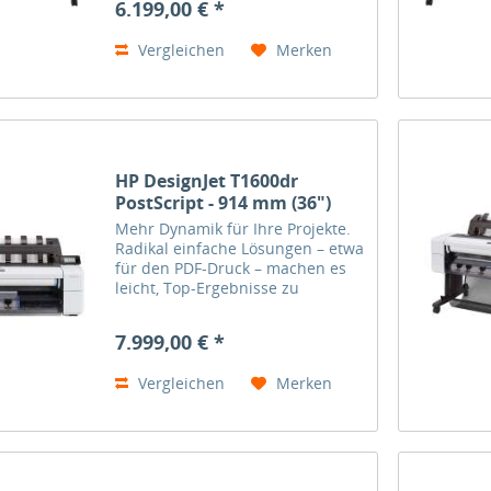
6.199,00 € *
dafür, dass Sie auch enge
Deadlines einhalten – mit
Vergleichen
Merken
einem...
HP DesignJet T1600dr
PostScript - 914 mm (36")
Mehr Dynamik für Ihre Projekte.
Radikal einfache Lösungen – etwa
für den PDF-Druck – machen es
leicht, Top-Ergebnisse zu
erzielen. Überragende
Druckgeschwindigkeiten sorgen
7.999,00 € *
dafür, dass Sie auch enge
Deadlines einhalten – mit
Vergleichen
Merken
einem...