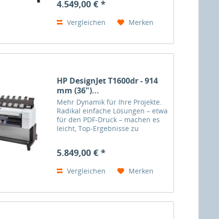
4.549,00 € *
dafür, dass Sie auch enge
Deadlines einhalten – mit
Vergleichen
Merken
einem...
HP DesignJet T1600dr - 914
mm (36")...
Mehr Dynamik für Ihre Projekte.
Radikal einfache Lösungen – etwa
für den PDF-Druck – machen es
leicht, Top-Ergebnisse zu
erzielen. Überragende
Druckgeschwindigkeiten sorgen
5.849,00 € *
dafür, dass Sie auch enge
Deadlines einhalten – mit
Vergleichen
Merken
einem...