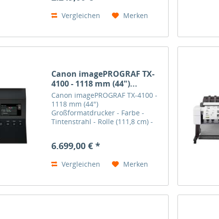
world's...
Vergleichen
Merken
Canon imagePROGRAF TX-
4100 - 1118 mm (44")...
Canon imagePROGRAF TX-4100 -
1118 mm (44")
Großformatdrucker - Farbe -
Tintenstrahl - Rolle (111,8 cm) -
USB 2.0, Gigabit LAN, Wi-Fi(n),
USB-Host Der Allrounder: 44"
6.699,00 € *
(111,8 cm)-Großformatdrucker mit
hoher Produktivität und
Vergleichen
Merken
verlässlicher...