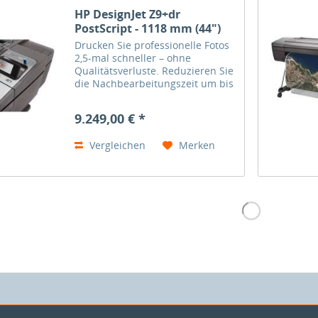
HP DesignJet Z9+dr
PostScript - 1118 mm (44")
Drucken Sie professionelle Fotos
2,5-mal schneller – ohne
Qualitätsverluste. Reduzieren Sie
die Nachbearbeitungszeit um bis
zu 20 % – mit dem ersten
Drucker, der über eine integrierte
9.249,00 € *
vertikale Schneidevorrichtung
verfügt. Vereinfachen...
Vergleichen
Merken