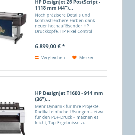
HP DesignJet Z6 PostScript -
1118 mm (44")...
Noch präzisere Details und
kontrastreichere Farben dank
neuer hochauflösender HP
Druckköpfe. HP Pixel Control
ermöglicht gleichmäßige
Farbverläufe und die integrierte
6.899,00 € *
vertikale Schneidevorrichtung
beschleunigt die
Vergleichen
Merken
Weiterverarbeitung....
HP DesignJet T1600 - 914 mm
(36")...
Mehr Dynamik für Ihre Projekte.
Radikal einfache Lösungen – etwa
für den PDF-Druck – machen es
leicht, Top-Ergebnisse zu
erzielen. Überragende
Druckgeschwindigkeiten sorgen