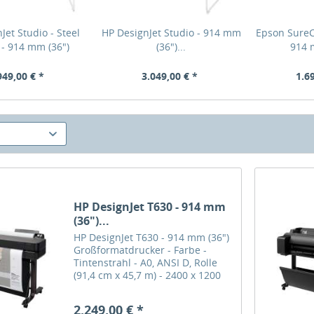
Jet Studio - Steel
HP DesignJet Studio - 914 mm
Epson SureC
 - 914 mm (36")
(36")...
914 m
949,00 € *
3.049,00 € *
1.6
HP DesignJet T630 - 914 mm
(36")...
HP DesignJet T630 - 914 mm (36")
Großformatdrucker - Farbe -
Tintenstrahl - A0, ANSI D, Rolle
(91,4 cm x 45,7 m) - 2400 x 1200
dpi - bis zu 0.5 Min./Seite
(einfarbig)/ bis zu 0.5 Min./Seite
2.249,00 € *
(Farbe) - USB 2.0, LAN, Wi-Fi The