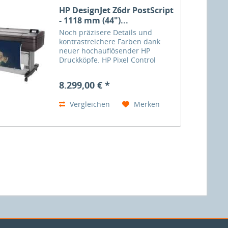
HP DesignJet Z6dr PostScript
- 1118 mm (44")...
Noch präzisere Details und
kontrastreichere Farben dank
neuer hochauflösender HP
Druckköpfe. HP Pixel Control
ermöglicht gleichmäßige
Farbverläufe und die integrierte
8.299,00 € *
vertikale Schneidevorrichtung
beschleunigt die
Vergleichen
Merken
Weiterverarbeitung....