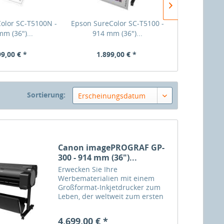
olor SC-T5100N -
Epson SureColor SC-T5100 -
Epson Su
m (36")...
914 mm (36")...
T5200MFP - 9
99,00 € *
1.899,00 € *
9.249
Sortierung:
Erscheinungsdatum
Canon imagePROGRAF GP-
300 - 914 mm (36")...
Erwecken Sie Ihre
Werbematerialien mit einem
Großformat-Inkjetdrucker zum
Leben, der weltweit zum ersten
Mal wasserbasierte
Pigmenttinten einsetzt. Er bietet
4.699,00 € *
einfache Tools zur