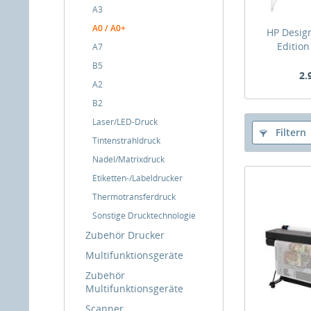
A3
A0 / A0+
HP Design
Edition
A7
B5
2.
A2
B2
Laser/LED-Druck
Filtern
Tintenstrahldruck
Nadel/Matrixdruck
Etiketten-/Labeldrucker
Thermotransferdruck
Sonstige Drucktechnologie
Zubehör Drucker
Multifunktionsgeräte
Zubehör
Multifunktionsgeräte
Scanner