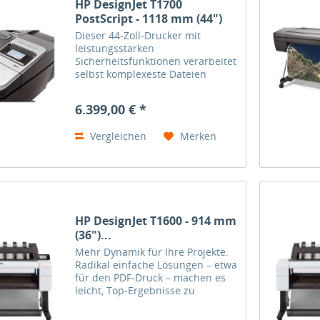
HP DesignJet T1700
PostScript - 1118 mm (44")
Dieser 44-Zoll-Drucker mit
leistungsstarken
Sicherheitsfunktionen verarbeitet
selbst komplexeste Dateien
extrem produktiv. Er verfügt über
einen Adobe PDF-Treiber und
6.399,00 € *
liefert brillante, präzise Farben –
für ein ganz neues Niveau beim...
Vergleichen
Merken
HP DesignJet T1600 - 914 mm
(36")...
Mehr Dynamik für Ihre Projekte.
Radikal einfache Lösungen – etwa
für den PDF-Druck – machen es
leicht, Top-Ergebnisse zu
erzielen. Überragende
Druckgeschwindigkeiten sorgen