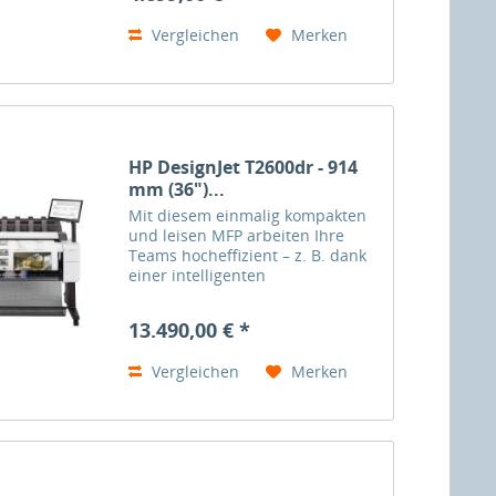
Plakatgestaltung mit
Vergleichen
Merken
fluoreszierenden Farbeffekten für
ein...
HP DesignJet T2600dr - 914
mm (36")...
Mit diesem einmalig kompakten
und leisen MFP arbeiten Ihre
Teams hocheffizient – z. B. dank
einer intelligenten
Benutzeroberfläche, die den
Zugriff auf geteilte Ordner
13.490,00 € *
einfach macht. Mit überragenden
Druckgeschwindigkeiten und
Vergleichen
Merken
einer...