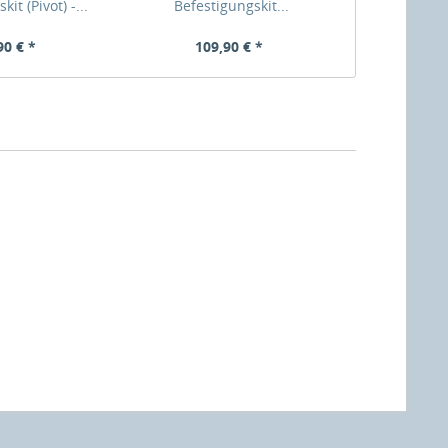
it (Pivot) -...
Befestigungskit...
Systemschr
Un
90 € *
109,90 € *
79,