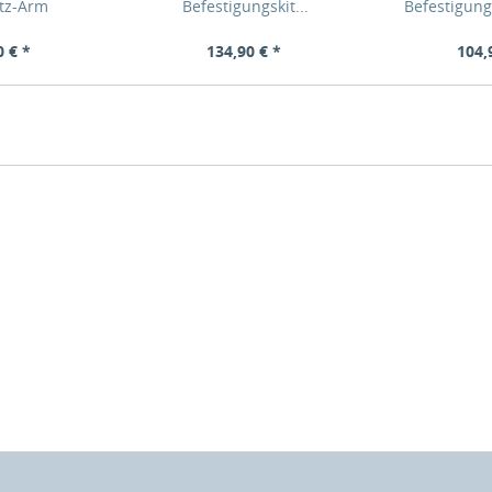
itz-Arm
Befestigungskit...
Befestigungsk
0 € *
134,90 € *
104,