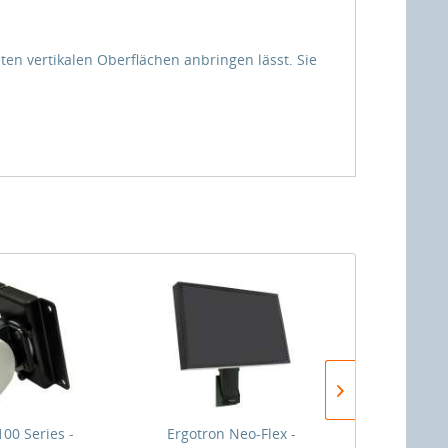
ten vertikalen Oberflächen anbringen lässt. Sie
100 Series -
Ergotron Neo-Flex -
Er