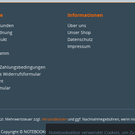
ce
Informationen
nkunden
Über uns
rdnung
Unser Shop
dukt
Datenschutz
Impressum
ramm
 Zahlungsbedingungen
es Widerrufsformular
ht
mular
etzl. Mehrwertsteuer zzgl.
Versandkosten
und ggf. Nachnahmegebühren, wenn nic
Copyright © NOTEBOOKsektor - SAMbase GmbH - Alle Rechte vorbehalten
Notebooksektor verwendet Cookies, um Zug