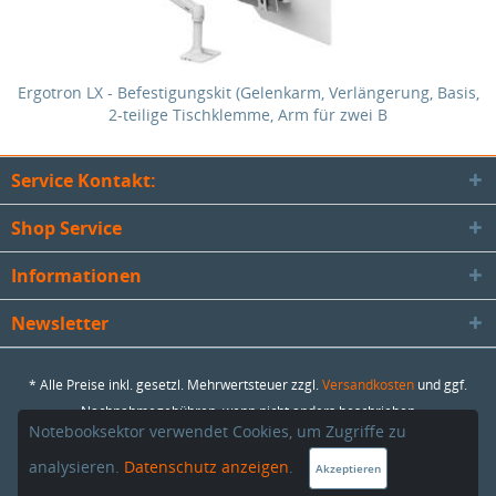
Ergotron LX - Befestigungskit (Gelenkarm, Verlängerung, Basis,
2-teilige Tischklemme, Arm für zwei B
Service Kontakt:
Shop Service
Informationen
Newsletter
* Alle Preise inkl. gesetzl. Mehrwertsteuer zzgl.
Versandkosten
und ggf.
Nachnahmegebühren, wenn nicht anders beschrieben
Notebooksektor verwendet Cookies, um Zugriffe zu
Copyright © NOTEBOOKsektor - SAMbase GmbH - Alle Rechte
analysieren.
Datenschutz anzeigen
.
vorbehalten
Akzeptieren