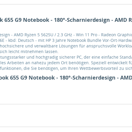
655 G9 Notebook - 180°-Scharnierdesign - AMD Ryz
esign - AMD Ryzen 5 5625U / 2.3 GHz - Win 11 Pro - Radeon Graphi
Fi 6E - kbd: Deutsch - mit HP 3 Jahre Notebook Bundle Vor-Ort-Hardw
ke, hochsichere und verwaltbare Lösungen für anspruchsvolle Workl
sich leicht mitnehmen lassen.
leistungsstarker und hochgradig sicherer PC, der eine einfache St
lexibles Arbeiten an nahezu jedem Ort benötigen. Speziell entwickelt
funktionen, die Sie benötigen, um Ihren Wettbewerbsvorteil zu sic
ok 655 G9 Notebook - 180°-Scharnierdesign - AMD 