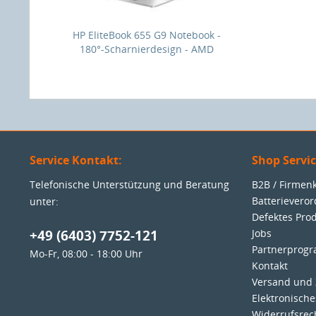
HP EliteBook 655 G9 Notebook -
180°-Scharnierdesign - AMD
Ryzen 5 5625U / 2.3 GHz - Win 11
Pro - Rad
Service Kontakt:
Shop Servi
Telefonische Unterstützung und Beratung
B2B / Firme
Batterievero
unter:
Defektes Pro
+49 (6403) 7752-121
Jobs
Partnerprog
Mo-Fr, 08:00 - 18:00 Uhr
Kontakt
Versand und
Elektronisch
Widerrufsrec