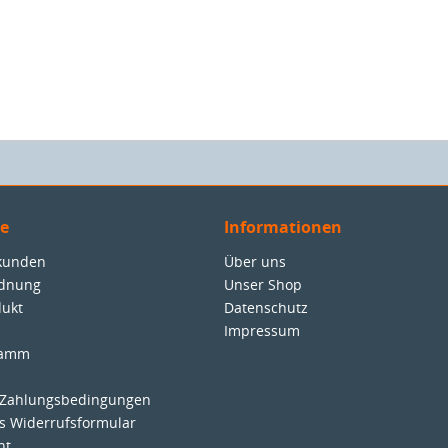
ce
Informationen
nkunden
Über uns
rdnung
Unser Shop
dukt
Datenschutz
Impressum
ramm
 Zahlungsbedingungen
es Widerrufsformular
ht