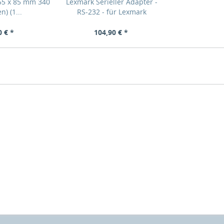
55 x 85 mm 340
Lexmark Serieller Adapter -
n) (1...
RS-232 - für Lexmark
0 € *
104,90 € *