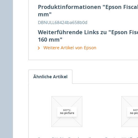
Produktinformationen "Epson Fiscal 
mm"
DBNULL68424ba658b0d
Weiterführende Links zu "Epson Fisc
160 mm"
Weitere Artikel von Epson
Ähnliche Artikel