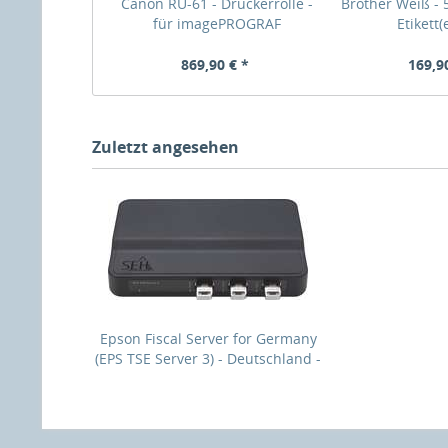
Canon RU-61 - Druckerrolle -
Brother Weiß - 
für imagePROGRAF
Etikett(e
869,90 € *
169,9
Zuletzt angesehen
Epson Fiscal Server for Germany
(EPS TSE Server 3) - Deutschland -
USB Typ-A - Gleichstrom - 160 mm