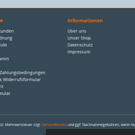
ce
Informationen
nkunden
Über uns
rdnung
Unser Shop
dukt
Datenschutz
Impressum
ramm
 Zahlungsbedingungen
es Widerrufsformular
ht
mular
etzl. Mehrwertsteuer zzgl.
Versandkosten
und ggf. Nachnahmegebühren, wenn nic