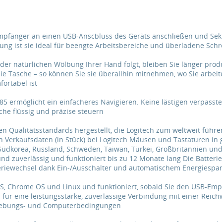
Empfänger an einen USB-Anscbluss des Geräts anschließen und Sek
ng ist sie ideal für beengte Arbeitsbereiche und überladene Schr
 der natürlichen Wölbung Ihrer Hand folgt, bleiben Sie länger pro
Tasche – so können Sie sie überallhin mitnehmen, wo Sie arbeiten.
ortabel ist
185 ermöglicht ein einfacheres Navigieren. Keine lästigen verpass
che flüssig und präzise steuern
 Qualitätsstandards hergestellt, die Logitech zum weltweit führ
Verkaufsdaten (in Stück) bei Logitech Mäusen und Tastaturen in 
Südkorea, Russland, Schweden, Taiwan, Türkei, Großbritannien und U
und zuverlässig und funktioniert bis zu 12 Monate lang Die Batteri
riewechsel dank Ein-/Ausschalter und automatischem Energiesp
S, Chrome OS und Linux und funktioniert, sobald Sie den USB-Em
ür eine leistungsstarke, zuverlässige Verbindung mit einer Reichw
mgebungs- und Computerbedingungen