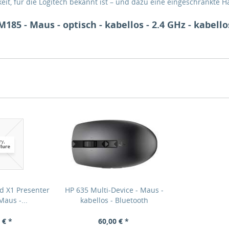
eit, für die Logitech bekannt ist – und dazu eine eingeschränkte 
185 - Maus - optisch - kabellos - 2.4 GHz - kabel
d X1 Presenter
HP 635 Multi-Device - Maus -
aus -...
kabellos - Bluetooth
 € *
60,00 € *