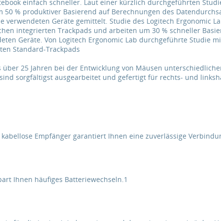
ebook einfach schneller. Laut einer kürzlich durchgeführten Studie
m 50 % produktiver Basierend auf Berechnungen des Datendurchsat
die verwendeten Geräte gemittelt. Studie des Logitech Ergonomic L
hen integrierten Trackpads und arbeiten um 30 % schneller Basier
deten Geräte. Von Logitech Ergonomic Lab durchgeführte Studie mi
rten Standard-Trackpads
s über 25 Jahren bei der Entwicklung von Mäusen unterschiedlich
nd sorgfältigst ausgearbeitet und gefertigt für rechts- und links
 kabellose Empfänger garantiert Ihnen eine zuverlässige Verbindu
art Ihnen häufiges Batteriewechseln.1