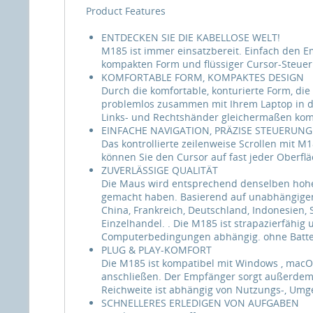
Product Features
ENTDECKEN SIE DIE KABELLOSE WELT!
M185 ist immer einsatzbereit. Einfach den 
kompakten Form und flüssiger Cursor-Steueru
KOMFORTABLE FORM, KOMPAKTES DESIGN
Durch die komfortable, konturierte Form, die
problemlos zusammen mit Ihrem Laptop in die 
Links- und Rechtshänder gleichermaßen komf
EINFACHE NAVIGATION, PRÄZISE STEUERUNG
Das kontrollierte zeilenweise Scrollen mit M
können Sie den Cursor auf fast jeder Oberflä
ZUVERLÄSSIGE QUALITÄT
Die Maus wird entsprechend denselben hohen
gemacht haben. Basierend auf unabhängigen 
China, Frankreich, Deutschland, Indonesien, 
Einzelhandel. . Die M185 ist strapazierfähig 
Computerbedingungen abhängig. ohne Batte
PLUG & PLAY-KOMFORT
Die M185 ist kompatibel mit Windows , macO
anschließen. Der Empfänger sorgt außerdem f
Reichweite ist abhängig von Nutzungs-, U
SCHNELLERES ERLEDIGEN VON AUFGABEN