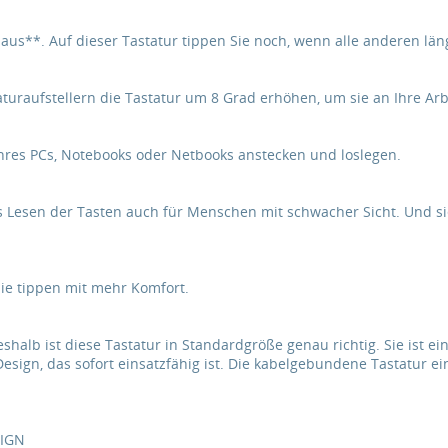
 aus**. Auf dieser Tastatur tippen Sie noch, wenn alle anderen läng
taturaufstellern die Tastatur um 8 Grad erhöhen, um sie an Ihre A
Ihres PCs, Notebooks oder Netbooks anstecken und loslegen.
das Lesen der Tasten auch für Menschen mit schwacher Sicht. Und s
Sie tippen mit mehr Komfort.
eshalb ist diese Tastatur in Standardgröße genau richtig. Sie ist ei
sign, das sofort einsatzfähig ist. Die kabelgebundene Tastatur ei
SIGN