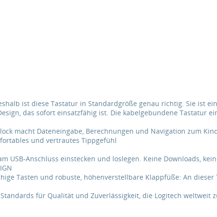
eshalb ist diese Tastatur in Standardgröße genau richtig. Sie ist ei
esign, das sofort einsatzfähig ist. Die kabelgebundene Tastatur e
nblock macht Dateneingabe, Berechnungen und Navigation zum Kind
fortables und vertrautes Tippgefühl
ch am USB-Anschluss einstecken und loslegen. Keine Downloads, kei
SIGN
ähige Tasten und robuste, höhenverstellbare Klappfüße: An dieser
tandards für Qualität und Zuverlässigkeit, die Logitech weltwei