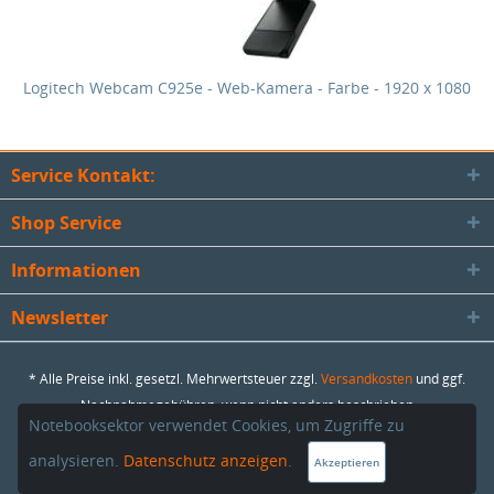
Logitech Webcam C925e - Web-Kamera - Farbe - 1920 x 1080
Service Kontakt:
Shop Service
Informationen
Newsletter
* Alle Preise inkl. gesetzl. Mehrwertsteuer zzgl.
Versandkosten
und ggf.
Nachnahmegebühren, wenn nicht anders beschrieben
Notebooksektor verwendet Cookies, um Zugriffe zu
Copyright © NOTEBOOKsektor - SAMbase GmbH - Alle Rechte
analysieren.
Datenschutz anzeigen
.
vorbehalten
Akzeptieren