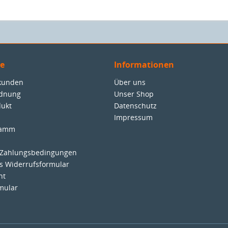
ce
Informationen
nkunden
Über uns
rdnung
Unser Shop
dukt
Datenschutz
Impressum
ramm
 Zahlungsbedingungen
es Widerrufsformular
ht
mular