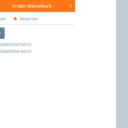
In den Warenkorb
ken
Bewerten
e
D8069504194101
D8069504194101