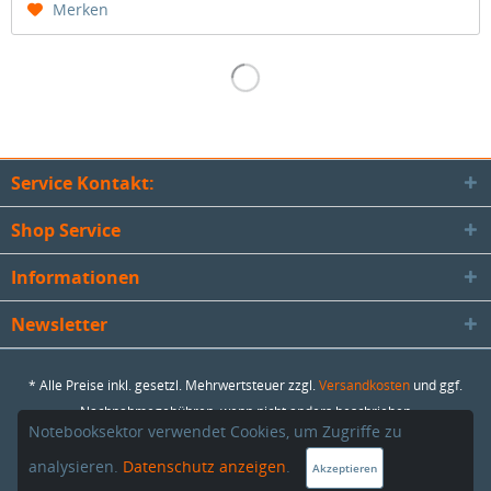
Merken
Service Kontakt:
Shop Service
Informationen
Newsletter
* Alle Preise inkl. gesetzl. Mehrwertsteuer zzgl.
Versandkosten
und ggf.
Nachnahmegebühren, wenn nicht anders beschrieben
Notebooksektor verwendet Cookies, um Zugriffe zu
Copyright © NOTEBOOKsektor - SAMbase GmbH - Alle Rechte
vorbehalten
analysieren.
Datenschutz anzeigen
.
Akzeptieren