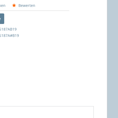
ken
Bewerten
e
S187AB19
S187A#B19