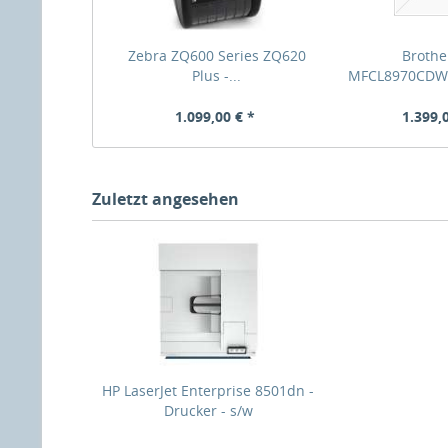
Zebra ZQ600 Series ZQ620
Broth
Plus -...
MFCL8970CDWZ
Farbi
1.099,00 € *
1.399,
Zuletzt angesehen
HP LaserJet Enterprise 8501dn -
Drucker - s/w