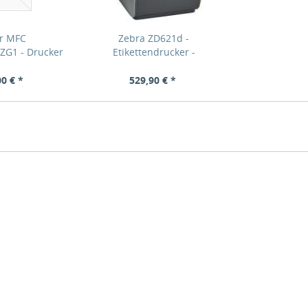
er MFC
Zebra ZD621d -
G1 - Drucker
Etikettendrucker -
g...
Thermodirekt...
00 € *
529,90 € *