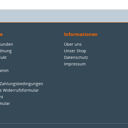
ce
Informationen
nkunden
Über uns
rdnung
Unser Shop
dukt
Datenschutz
Impressum
ramm
 Zahlungsbedingungen
es Widerrufsformular
ht
mular