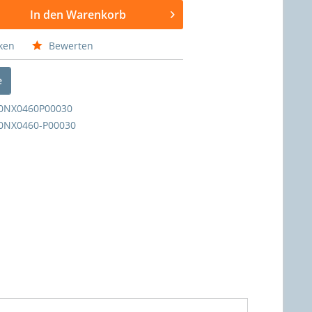
In den Warenkorb
ken
Bewerten
e
0NX0460P00030
0NX0460-P00030