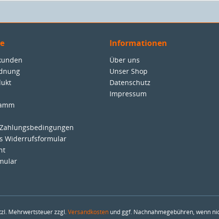
ce
Informationen
nkunden
Über uns
rdnung
Unser Shop
dukt
Datenschutz
Impressum
ramm
 Zahlungsbedingungen
es Widerrufsformular
ht
mular
etzl. Mehrwertsteuer zzgl.
Versandkosten
und ggf. Nachnahmegebühren, wenn nic