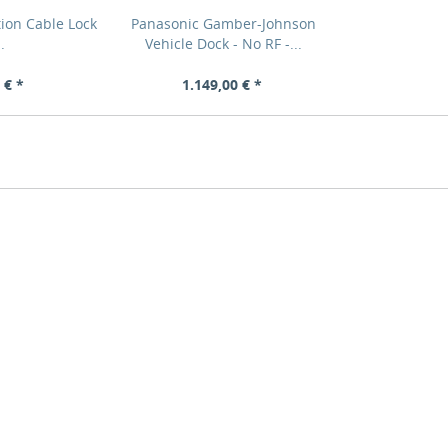
ion Cable Lock
Panasonic Gamber-Johnson
..
Vehicle Dock - No RF -...
 € *
1.149,00 € *