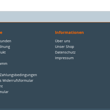
ce
Informationen
nkunden
Über uns
rdnung
Unser Shop
dukt
Datenschutz
Impressum
ramm
 Zahlungsbedingungen
es Widerrufsformular
ht
mular