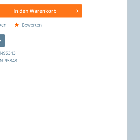
In den Warenkorb
ken
Bewerten
e
N95343
N-95343