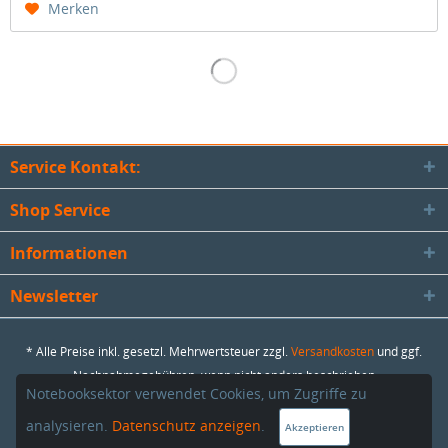
Merken
Service Kontakt:
Shop Service
Informationen
Newsletter
* Alle Preise inkl. gesetzl. Mehrwertsteuer zzgl.
Versandkosten
und ggf.
Nachnahmegebühren, wenn nicht anders beschrieben
Notebooksektor verwendet Cookies, um Zugriffe zu
Copyright © NOTEBOOKsektor - SAMbase GmbH - Alle Rechte
vorbehalten
analysieren.
Datenschutz anzeigen
.
Akzeptieren