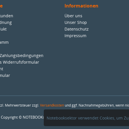
ce
Informationen
nkunden
Über uns
rdnung
Unser Shop
dukt
Datenschutz
Impressum
ramm
 Zahlungsbedingungen
es Widerrufsformular
ht
mular
etzl. Mehrwertsteuer zzgl.
Versandkosten
und ggf. Nachnahmegebühren, wenn nic
Copyright © NOTEBOOKsektor - SAMbase GmbH - Alle Rechte vorbehalten
Notebooksektor verwendet Cookies, um Zug