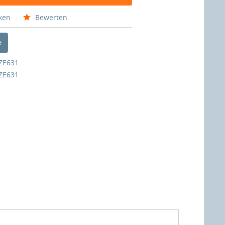
ken
Bewerten
e
ZE631
ZE631