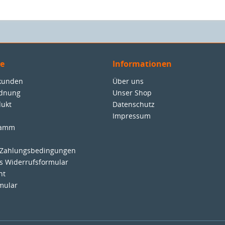
ce
Informationen
nkunden
Über uns
rdnung
Unser Shop
dukt
Datenschutz
Impressum
ramm
 Zahlungsbedingungen
es Widerrufsformular
ht
mular