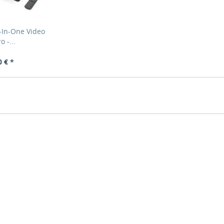
-In-One Video
o -...
0 € *