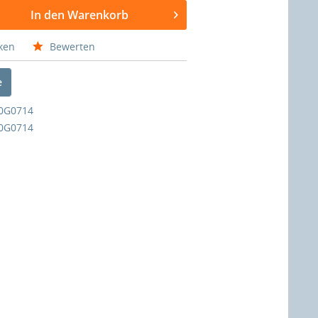
In den Warenkorb
ken
Bewerten
e
0G0714
0G0714