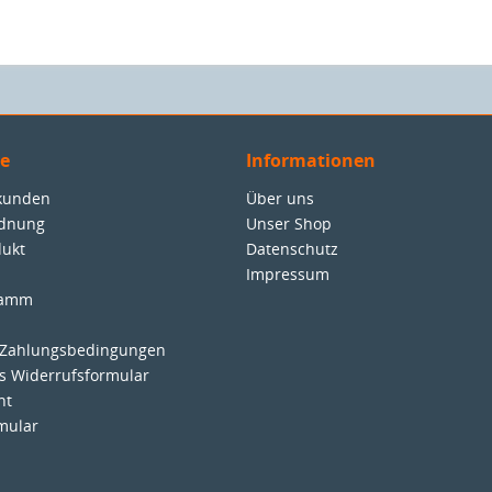
ce
Informationen
nkunden
Über uns
rdnung
Unser Shop
dukt
Datenschutz
Impressum
ramm
 Zahlungsbedingungen
es Widerrufsformular
ht
mular