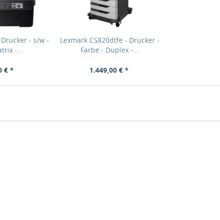
 Drucker - s/w -
Lexmark CS820dtfe - Drucker -
rix -...
Farbe - Duplex -...
0 € *
1.449,00 € *