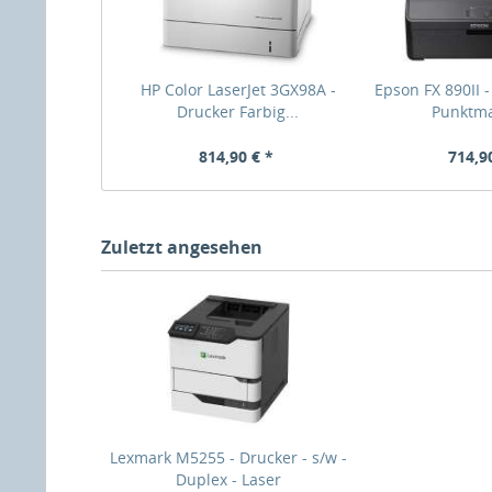
HP Color LaserJet 3GX98A -
Epson FX 890II -
Drucker Farbig...
Punktmat
814,90 € *
714,9
Zuletzt angesehen
Lexmark M5255 - Drucker - s/w -
Duplex - Laser