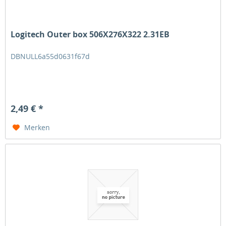
Logitech Outer box 506X276X322 2.31EB
DBNULL6a55d0631f67d
2,49 € *
Merken