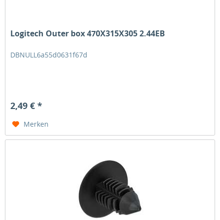
Logitech Outer box 470X315X305 2.44EB
DBNULL6a55d0631f67d
2,49 € *
Merken