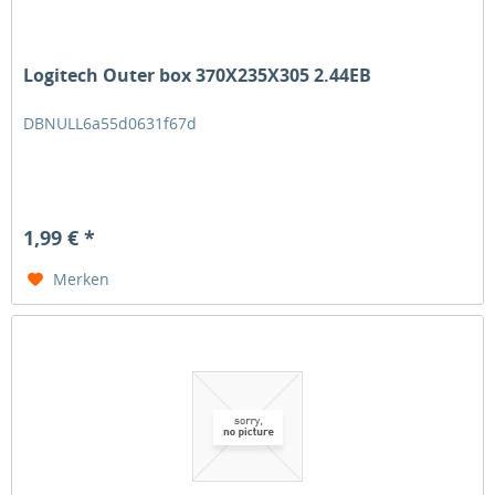
Logitech Outer box 370X235X305 2.44EB
DBNULL6a55d0631f67d
1,99 € *
Merken