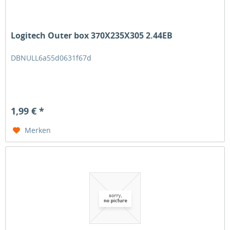
Logitech Outer box 370X235X305 2.44EB
DBNULL6a55d0631f67d
1,99 € *
Merken